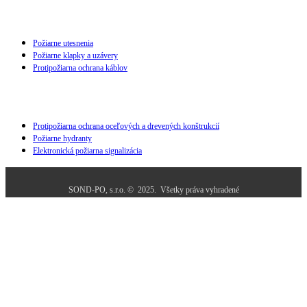
Požiarne utesnenia
Požiarne klapky a uzávery
Protipožiarna ochrana káblov
Protipožiarna ochrana oceľových a drevených konštrukcií
Požiarne hydranty
Elektronická požiarna signalizácia
SOND-PO, s.r.o. © 2025. Všetky práva vyhradené