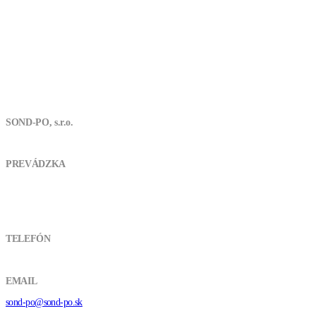
SOND-PO, s.r.o.
Skladová 9368/6C, 917 01 Trnava
PREVÁDZKA
Skladová 6/C, 917 01 Trnava
TELEFÓN
00421 905 717 632
EMAIL
sond-po@sond-po.sk